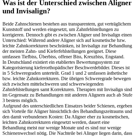
Was ist der Unterschied zwischen Aligner
und Invisalign?
Beide Zahnschienen bestehen aus transparentem, gut verträglichem
Kunststoff und werden eingesetzt, um Zahnfehlstellungen zu
korrigieren. Dennoch gibt es zwischen Aligner und Invisalign einen
Unterschied: Während andere Aligner sich auf kosmetische bzw.
leichte Zahnkorrekturen beschränken, ist Invisalign zur Behandlung
der meisten Zahn- und Kieferfehlstellungen geeignet. Diese
umfassen Tiefbiss, Überbiss, offener Biss, Kreuzbiss, Engstand.
In Deutschland existiert ein etabliertes Bewertungssystem zur
Kategorisierung kieferorthopädischer Beschwerdebilder. Dieses ist
in 5 Schweregraden unterteilt. Grad 1 und 2 umfassen ästhetische
bzw. leichte Zahnkorrekturen. Die übrigen Schweregrade bewegen
sich zwischen mittelschweren und schwerwiegenden
Zahnfehlstellungen samt Korrekturen. Therapien mit Invisalign sind
im Gegensatz zu Behandlungen mit anderen Alignern auch ab Stufe
3 bestens möglich.
Aufgrund des unterschiedlichen Einsatzes beider Schienen, ergeben
sich Vorteile für Aligner hinsichtlich des Behandlungszeitraums und
den damit verbundenen Kosten: Da Aligner eher zu kosmetischen,
leichten Zahnkorrekturen eingesetzt werden, dauert eine
Behandlung meist nur wenige Monate und es sind nur wenige
Schienenwechsel nötig. Die Nachteile bei Alinger liegen darin, dass