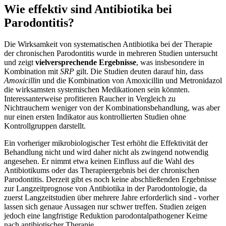
Wie effektiv sind Antibiotika bei
Parodontitis?
Die Wirksamkeit von systematischen Antibiotika bei der Therapie
der chronischen Parodontitis wurde in mehreren Studien untersucht
und zeigt
vielversprechende Ergebnisse
, was insbesondere in
Kombination mit
SRP
gilt. Die Studien deuten darauf hin, dass
Amoxicillin
und die Kombination von Amoxicillin und Metronidazol
die wirksamsten systemischen Medikationen sein könnten.
Interessanterweise profitieren Raucher in Vergleich zu
Nichtrauchern weniger von der Kombinationsbehandlung, was aber
nur einen ersten Indikator aus kontrollierten Studien ohne
Kontrollgruppen darstellt.
Ein vorheriger mikrobiologischer Test erhöht die Effektivität der
Behandlung nicht und wird daher nicht als zwingend notwendig
angesehen. Er nimmt etwa keinen Einfluss auf die Wahl des
Antibiotikums oder das Therapieergebnis bei der chronischen
Parodontitis. Derzeit gibt es noch keine abschließenden Ergebnisse
zur Langzeitprognose von Antibiotika in der Parodontologie, da
zuerst Langzeitstudien über mehrere Jahre erforderlich sind - vorher
lassen sich genaue Aussagen nur schwer treffen. Studien zeigen
jedoch eine langfristige Reduktion parodontalpathogener Keime
nach antibiotischer Therapie.