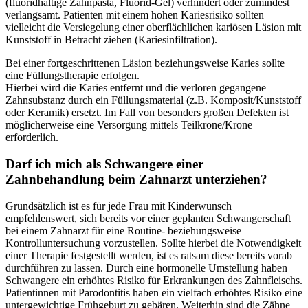
(fluoridhaltige Zahnpasta, Fluorid-Gel) verhindert oder zumindest
verlangsamt. Patienten mit einem hohen Kariesrisiko sollten
vielleicht die Versiegelung einer oberflächlichen kariösen Läsion mit
Kunststoff in Betracht ziehen (Kariesinfiltration).
Bei einer fortgeschrittenen Läsion beziehungsweise Karies sollte
eine Füllungstherapie erfolgen.
Hierbei wird die Karies entfernt und die verloren gegangene
Zahnsubstanz durch ein Füllungsmaterial (z.B. Komposit/Kunststoff
oder Keramik) ersetzt. Im Fall von besonders großen Defekten ist
möglicherweise eine Versorgung mittels Teilkrone/Krone
erforderlich.
Darf ich mich als Schwangere einer
Zahnbehandlung beim Zahnarzt unterziehen?
Grundsätzlich ist es für jede Frau mit Kinderwunsch
empfehlenswert, sich bereits vor einer geplanten Schwangerschaft
bei einem Zahnarzt für eine Routine- beziehungsweise
Kontrolluntersuchung vorzustellen. Sollte hierbei die Notwendigkeit
einer Therapie festgestellt werden, ist es ratsam diese bereits vorab
durchführen zu lassen. Durch eine hormonelle Umstellung haben
Schwangere ein erhöhtes Risiko für Erkrankungen des Zahnfleischs.
Patientinnen mit Parodontitis haben ein vielfach erhöhtes Risiko eine
untergewichtige Frühgeburt zu gebären. Weiterhin sind die Zähne