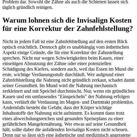
Problem dar. Sowohl die Zähne als auch die Schienen lassen sich
täglich gründlich reinigen.
Warum lohnen sich die Invisalign Kosten
für eine Korrektur der Zahnfehlstellung?
Nicht in jedem Fall ist eine Zahnfehlstellung auf den ersten Blick
optisch ersichtlich. Dennoch gibt es unabhängig vom ästhetischen
Aspekt einige Gründe, die für eine Korrektur der Zahnstellung
sprechen. Nicht nur wegen Schwierigkeiten beim Kauen, einer
einseitigen Abnutzung der Zähne oder einer potenziellen
Schädigung des Kiefers, sondern auch, weil das Essen im Mund die
erste, wichtige Verdauungsstufe durchläuft. Wer aufgrund einer
Zahnfehlstellung die Nahrung nicht gründlich zerkaut, schadet damit
seiner Gesundheit. Im Mund wird die Nahrung mechanisch
zerkleinert und mit Speichel durchmischt. Nur, wenn ein gründliches
Kauen und ein umfassendes "Einspeicheln" der Nahrung erfolgen
kann, verläuft die Verdauung im Magen- und Darmtrakt problemlos.
Andernfalls besteht die Gefahr, dass der Körper wichtige
Inhaltsstoffe der Nahrung nicht aufnimmt. Es kommt dann trotz
eines abwechslungsreichen und gesunden Speiseplans zu einer
gefährlichen Mangelernährung. Wer etwas auf seine Gesundheit
hält, sollte daher die anfallenden Invisalign Kosten nicht scheuen.
Denn nur so lässt sich eine ästhetische und medizinisch angeratene