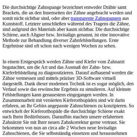
Die durchsichtige Zahnspange bezeichnet entweder Drähte samt
Brackets, die an den Innenseiten der Zähne angebracht werden und
somit nicht sichtbar sind, oder aber
transparente Zahnspangen
aus
Kunststoff. Letztere umschließen während des Tragens die Zähne,
sind aufgrund des Materials aber kaum sichtbar. Die durchsichtige
Schiene, auch Aligner bzw. Invisalign genannt, ist eine innovative
Methode zur Behandlung diverser Zahnfehlstellungen. Erste
Ergebnisse sind oft schon nach wenigen Wochen zu sehen.
In einem Erstgespräch werden Zähne und Kiefer vom Zahnarzt
begutachtet, um die Art und das Ausmaß der Zahn- bzw.
Kieferfehlstellung zu diagnostizieren. Darauf aufbauend werden die
Zähne vermessen und mittels präziser 3D-Software virtuell
dargestellt. Dank dieser modernen Technik ist es sogar möglich, den
Verlauf sowie das erwünschte Ergebnis zu simulieren. Auf kleinste
Fehlstellungen kann genauestens eingegangen werden. In
Zusammenarbeit mit versierten Kieferorthopäden sind wir darin
erfahren, an Ihr Gebiss angepasste Zahnschienen zu konzipieren. So
entwickelt der Kieferorthopäde die durchsichtige Schiene exakt
nach Ihren Bedürfnissen. Daraufhin machen unsere erfahrenen
Zahnärzte Sie mit Ihrer neuen Zahnkorrektur gerne vertraut. Sie
bekommen von nun an circa alle 2 Wochen neue Invisalign
Zahnschienen, die Sie selbstständig einsetzen und herausnehmen